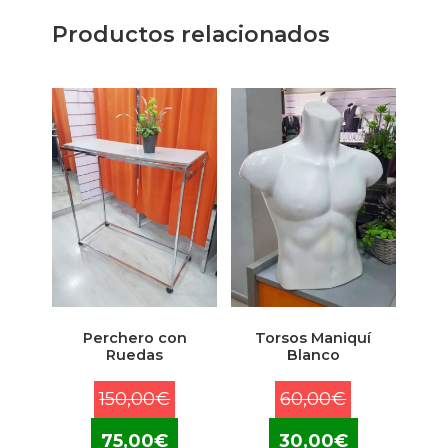
Productos relacionados
Perchero con
Torsos Maniquí
Ruedas
Blanco
El
El
150,00
€
60,00
€
precio
precio
El
El
75,00
€
30,00
€
original
original