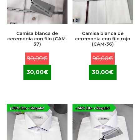
Camisa blanca de
Camisa blanca de
ceremonia con filo (CAM-
ceremonia con filo rojo
37)
(CAM-36)
El
El
90,00
€
90,00
€
precio
precio
El
El
30,00
€
30,00
€
original
original
precio
precio
era:
era:
actual
actual
90,00€.
90,00€.
es:
es:
30,00€.
30,00€.
¡-66% Dto + Regalo!
¡-66% Dto + Regalo!