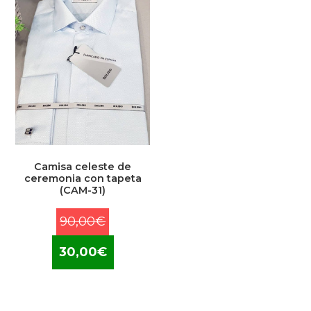
Camisa celeste de
ceremonia con tapeta
(CAM-31)
El
90,00
€
precio
El
30,00
€
original
precio
era:
actual
90,00€.
es: