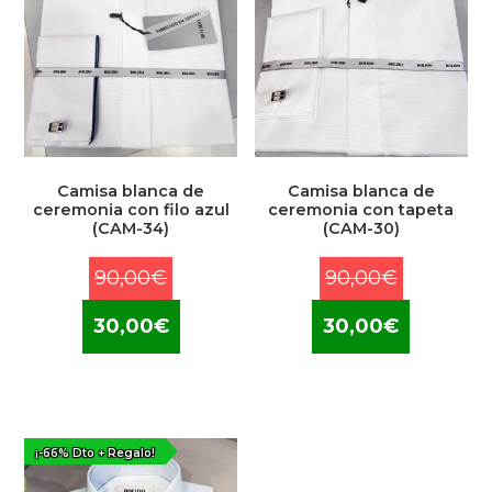
Camisa blanca de
Camisa blanca de
ceremonia con filo azul
ceremonia con tapeta
(CAM-34)
(CAM-30)
El
El
90,00
€
90,00
€
precio
precio
El
El
30,00
€
30,00
€
original
original
precio
precio
era:
era:
actual
actual
90,00€.
90,00€.
es:
es:
30,00€.
30,00€.
¡-66% Dto + Regalo!