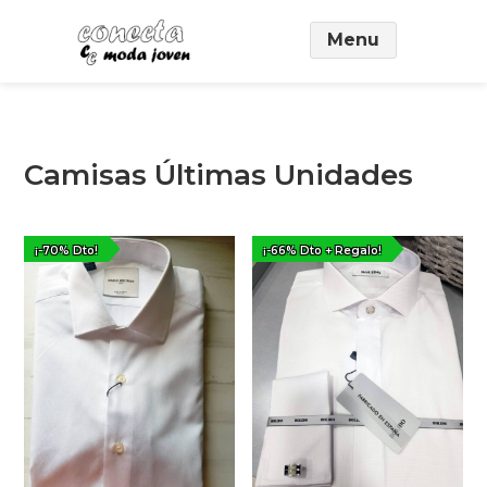
Saltar
Menu
al
contenido
principal
Camisas Últimas Unidades
¡-70% Dto!
¡-66% Dto + Regalo!