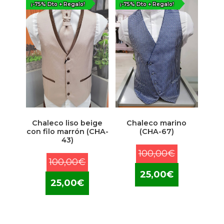
¡-75% Dto + Regalo!
¡-75% Dto + Regalo!
Chaleco liso beige
Chaleco marino
con filo marrón (CHA-
(CHA-67)
43)
El
100,00
€
El
100,00
€
precio
El
precio
25,00
€
El
original
precio
25,00
€
original
precio
era:
actual
era:
actual
100,00€.
es:
100,00€.
es:
25,00€.