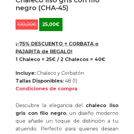
Chaleco liso gris con filo
negro (CHA-45)
El
El
100,00
€
25,00
€
precio
precio
original
actual
era:
es:
¡-75% DESCUENTO + CORBATA o
100,00€.
25,00€.
PAJARITA de REGALO!
1 Chaleco = 25€ / 2 Chalecos = 40€
Incluye:
Chaleco y Corbatón
Tallas Disponibles:
48 (1)
Condiciones de compra
Descubre la elegancia del
chaleco liso
gris con filo negro
, un diseño moderno
que añade un toque de distinción a tu
atuendo. Perfecto para quienes desean