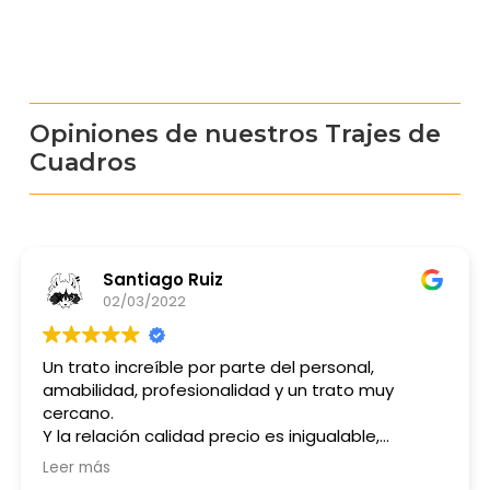
Opiniones de nuestros Trajes de
Cuadros
Santiago Ruiz
02/03/2022
Un trato increíble por parte del personal,
amabilidad, profesionalidad y un trato muy
cercano.
Y la relación calidad precio es inigualable,
convencidísimo de volver en próximas ocasiones.
Leer más